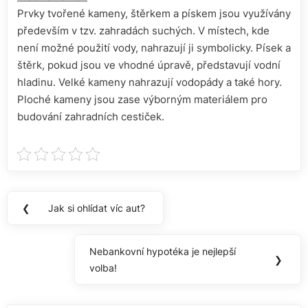
Prvky tvořené kameny, štěrkem a pískem jsou využívány
především v tzv. zahradách suchých. V místech, kde
není možné použití vody, nahrazují ji symbolicky. Písek a
štěrk, pokud jsou ve vhodné úpravě, představují vodní
hladinu. Velké kameny nahrazují vodopády a také hory.
Ploché kameny jsou zase výborným materiálem pro
budování zahradních cestiček.
Navigace
❮
Jak si ohlídat víc aut?
Previous
pro
Post:
příspěvek
Nebankovní hypotéka je nejlepší
Next
❯
volba!
Post: