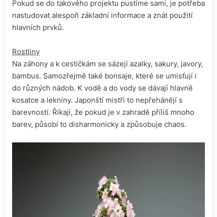
Pokud se do takového projektu pustíme sami, je potřeba
nastudovat alespoň základní informace a znát použití
hlavních prvků.
Rostliny
Na záhony a k cestičkám se sázejí azalky, sakury, javory,
bambus. Samozřejmě také bonsaje, které se umisťují i
do různých nádob. K vodě a do vody se dávají hlavně
kosatce a lekníny. Japonští mistři to nepřehánějí s
barevností. Říkají, že pokud je v zahradě příliš mnoho
barev, působí to disharmonicky a způsobuje chaos.