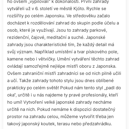
ho ovšem „vypilovali“ k dokonalosti. První zahrady
vytvářeli už v 6. století ve městě Kjóto. Rychle se
rozšířily po celém Japonsku. Ve středověku začalo
docházet k rozdělování zahrad do skupin podle účelu a
osob, které je využívají. Jsou to zahrady parkové,
rezidenční, čajové, meditační a suché. Japonské
zahrady jsou charakteristické tím, že každý detail má
svůj význam. Například umístění a tvar pískového pole,
kamene nebo i větvičky. Umění vytváření těchto zahrad
ovládají samozřejmě nejlépe mistři oboru z Japonska.
Ovšem zahraniční mistři zahradníci se od nich pilně učili
a učí. Takže zahrady tohoto stylu jsou dnes oblíbené
prakticky po celém světě! Pokud nám tento styl „padl do
oka“, určitě i u nás najdeme ty pravé profesionály, kteří
ho umí! Vytvoření velké japonské zahrady necháme
určitě na nich. Pokud nemáme k dispozici dostatečný
prostor na zahradu celou, můžeme vytvořit třeba jen
takový japonský koutek, terasu nebo předzahrádku.