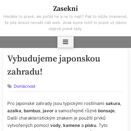
Skip
Zasekni
to
Hledáte to pravé, ale pořád ne a ne to najít? Pak to může znamenat,
content
že jste dosud nenašli náš web. Jinak byste totiž to pravé už dávno
objevili právě tady.
Vybudujeme japonskou
zahradu!
Domácnost
Pro japonské zahrady jsou typickými rostlinami
sakura
,
azalka
,
bambus
,
javor
a samozřejmě různé
bonsaje
.
Další charakteristickým znakem je použití prvků
vytvořených pomocí
vody
,
kamene
a
písku
. Tyto