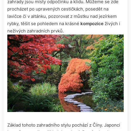
zahrady jsou místy odpočinku a klidu. Můžeme se zde
procházet po upravených cestičkách, posedět na
lavičce či v altánku, pozorovat z můstku nad jezírkem
rybky, těšit se pohledem na krásné
kompozice
živých i
neživých zahradních prvků.
Základ tohoto zahradního stylu pochází z Číny. Japonci