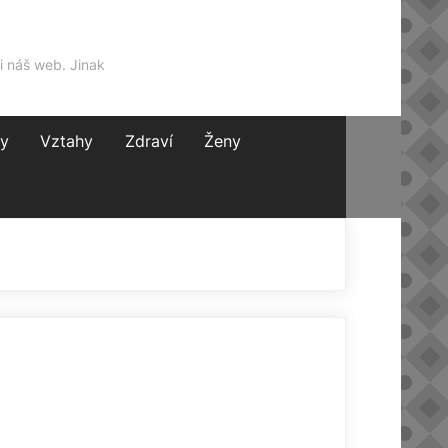
i náš web. Jinak
y
Vztahy
Zdraví
Ženy