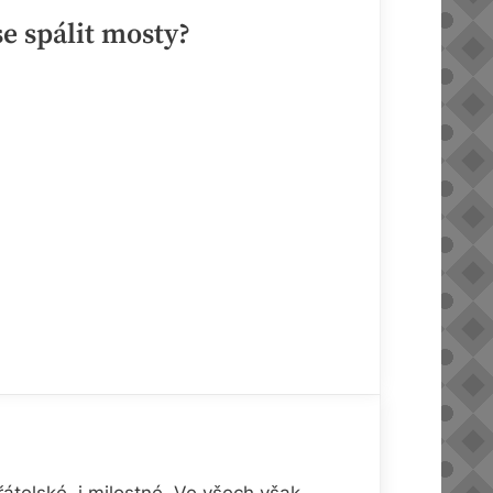
se spálit mosty?
řátelské, i milostné. Ve všech však