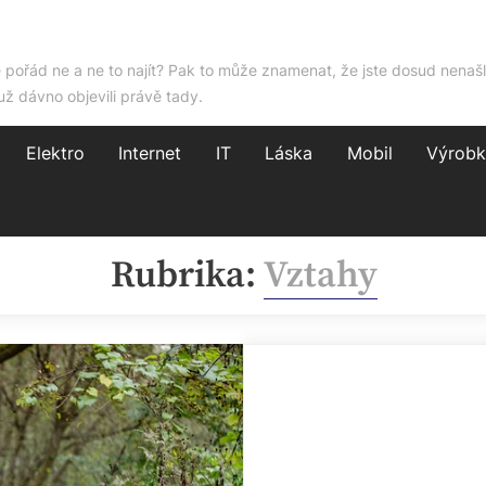
e pořád ne a ne to najít? Pak to může znamenat, že jste dosud nenašl
už dávno objevili právě tady.
Elektro
Internet
IT
Láska
Mobil
Výrobk
Rubrika:
Vztahy