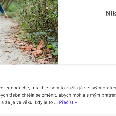
Nik
 jednoduché, a takhle jsem to zažila já se svým bratrem
bych třeba chtěla se změnit, abych mohla s mým bratre
„Nikdy
a že je ve věku, kdy je to …
Přečíst
»
není