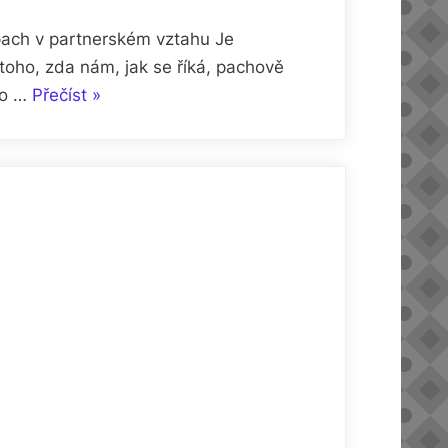
Zápach v partnerském vztahu Je
toho, zda nám, jak se říká, pachově
„Na
ro …
Přečíst
»
čem
mohou
ztroskotat
partnerské
vztahy“