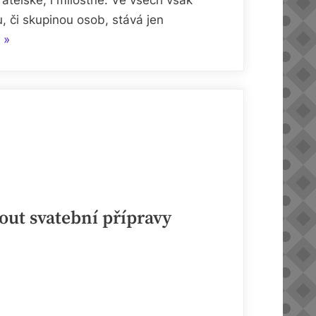
 či skupinou osob, stává jen
„Kdy
»
je
na
čase
spálit
mosty?“
out svatební přípravy