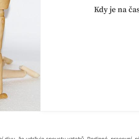
Kdy je na ča
ní divu, že udržuje spoustu vztahů. Rodinné, pracovní, p