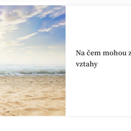
pozdě“
Na čem mohou zt
vztahy