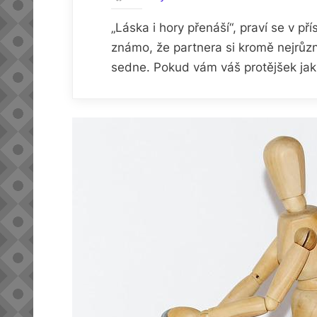
„Láska i hory přenáší“, praví se v p
známo, že partnera si kromě nejrůzn
sedne. Pokud vám váš protějšek jak