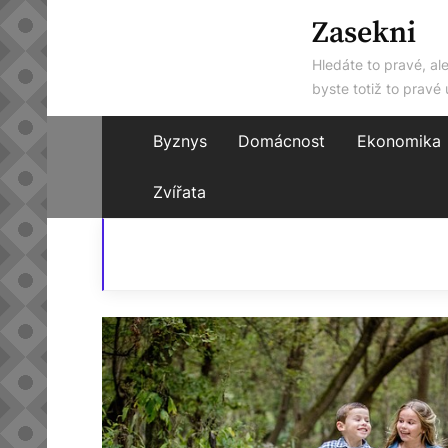
Skip
Zasekni
to
Hledáte to pravé, al
content
byste totiž to pravé 
Byznys
Domácnost
Ekonomika
Zvířata