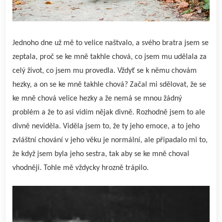
Jednoho dne už mě to velice naštvalo, a svého bratra jsem se
zeptala, proč se ke mně takhle chová, co jsem mu udělala za
celý život, co jsem mu provedla. Vždyť se k němu chovám
hezky, a on se ke mně takhle chová? Začal mi sdělovat, že se
ke mně chová velice hezky a že nemá se mnou žádný
problém a že to asi vidím nějak divně. Rozhodně jsem to ale
divně neviděla. Viděla jsem to, že ty jeho emoce, a to jeho
zvláštní chování v jeho věku je normální, ale připadalo mi to,
že když jsem byla jeho sestra, tak aby se ke mně choval
vhodněji. Tohle mě vždycky hrozně trápilo.