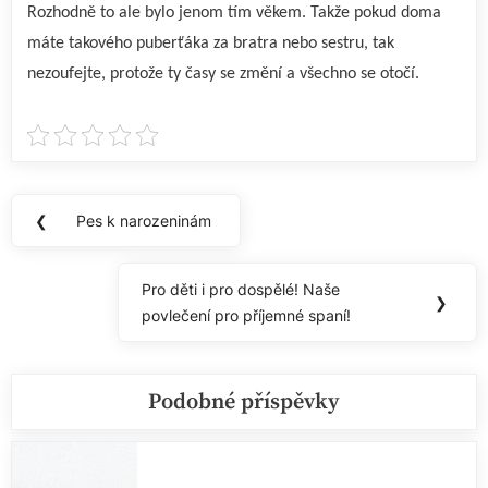
Rozhodně to ale bylo jenom tím věkem. Takže pokud doma
máte takového puberťáka za bratra nebo sestru, tak
nezoufejte, protože ty časy se změní a všechno se otočí.
Navigace
❮
Pes k narozeninám
Previous
pro
Post:
příspěvek
Pro děti i pro dospělé! Naše
Next
❯
povlečení pro příjemné spaní!
Post:
Podobné příspěvky