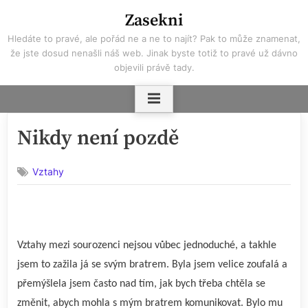
Skip
Zasekni
to
Hledáte to pravé, ale pořád ne a ne to najít? Pak to může znamenat,
content
že jste dosud nenašli náš web. Jinak byste totiž to pravé už dávno
objevili právě tady.
Nikdy není pozdě
Vztahy
Vztahy mezi sourozenci nejsou vůbec jednoduché, a takhle
jsem to zažila já se svým bratrem. Byla jsem velice zoufalá a
přemýšlela jsem často nad tím, jak bych třeba chtěla se
změnit, abych mohla s mým bratrem komunikovat. Bylo mu