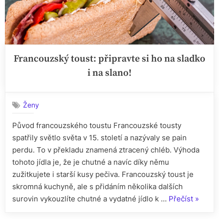
Francouzský toust: připravte si ho na sladko
i na slano!
Ženy
Původ francouzského toustu Francouzské tousty
spatřily světlo světa v 15. století a nazývaly se pain
perdu. To v překladu znamená ztracený chléb. Výhoda
tohoto jídla je, že je chutné a navíc díky němu
zužitkujete i starší kusy pečiva. Francouzský toust je
skromná kuchyně, ale s přidáním několika dalších
„Franc
surovin vykouzlíte chutné a vydatné jídlo k …
Přečíst
»
toust: