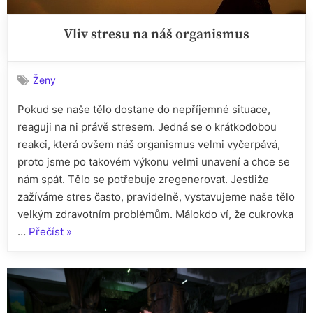
Vliv stresu na náš organismus
Ženy
Pokud se naše tělo dostane do nepříjemné situace,
reaguji na ni právě stresem. Jedná se o krátkodobou
reakci, která ovšem náš organismus velmi vyčerpává,
proto jsme po takovém výkonu velmi unavení a chce se
nám spát. Tělo se potřebuje zregenerovat. Jestliže
zažíváme stres často, pravidelně, vystavujeme naše tělo
velkým zdravotním problémům. Málokdo ví, že cukrovka
„Vliv
…
Přečíst
»
stresu
na
náš
organismus“