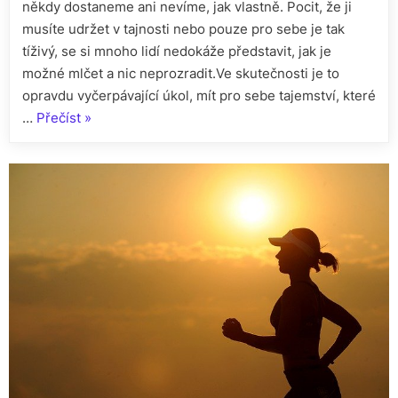
někdy dostaneme ani nevíme, jak vlastně. Pocit, že ji
musíte udržet v tajnosti nebo pouze pro sebe je tak
tíživý, se si mnoho lidí nedokáže představit, jak je
možné mlčet a nic neprozradit.Ve skutečnosti je to
opravdu vyčerpávající úkol, mít pro sebe tajemství, které
„Jde
…
Přečíst
»
uchovat
tajemství?“