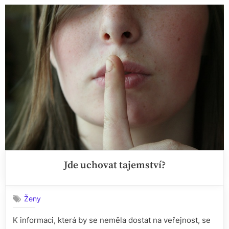
připrav
si
ho
na
sladko
i
na
slano!“
Jde uchovat tajemství?
Ženy
K informaci, která by se neměla dostat na veřejnost, se