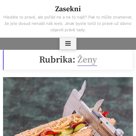
Skip
Zasekni
to
Hledáte to pravé, ale pořád ne a ne to najít? Pak to může znamenat,
content
že jste dosud nenašli náš web. Jinak byste totiž to pravé už dávno
objevili právě tady.
Rubrika:
Ženy