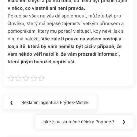
všechen smysl a pointu toho, co mělo být přísně tajné
v něco, co vlastně ani není pravda.
Pokud se však na vás dá spolehnout, můžete být pro
člověka, který má nějaké tajemství velkým přínosem a
pomocníkem, který mu poradí v situaci, kdy neví, jak s
ním má naložit.
Vše záleží pouze na vašem postoji a
loajalitě, která by vám neměla být cizí v případě, že
vám někdo věří natolik, že vám prozradí informaci,
která jiným bohužel nepřísluší.
Navigace
❮
Reklamní agentura Frýdek-Místek
Previous
pro
Post:
příspěvek
Jaké jsou skutečné účinky Poppers?
❯
Next
Post: