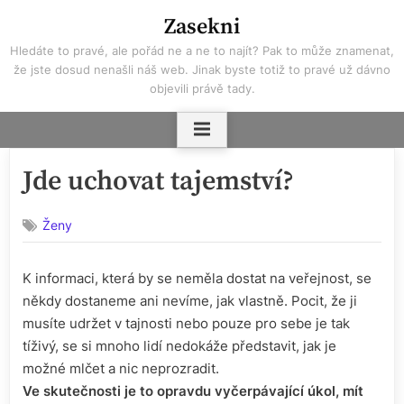
Skip
Zasekni
to
Hledáte to pravé, ale pořád ne a ne to najít? Pak to může znamenat,
content
že jste dosud nenašli náš web. Jinak byste totiž to pravé už dávno
objevili právě tady.
Jde uchovat tajemství?
Ženy
K informaci, která by se neměla dostat na veřejnost, se
někdy dostaneme ani nevíme, jak vlastně. Pocit, že ji
musíte udržet v tajnosti nebo pouze pro sebe je tak
tíživý, se si mnoho lidí nedokáže představit, jak je
možné mlčet a nic neprozradit.
Ve skutečnosti je to opravdu vyčerpávající úkol, mít