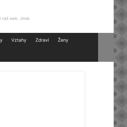
i náš web. Jinak
y
Vztahy
Zdraví
Ženy