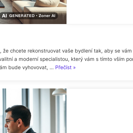
o, že chcete rekonstruovat vaše bydlení tak, aby se vám l
valitní a moderní specialistou, který vám s tímto vším p
„S
é vám bude vyhovovat, …
Přečíst
»
kvalitní
sedací
soupravou
budete
spokojení“