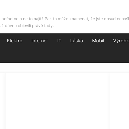
e pořád ne a ne to najít? Pak to může znamenat, že jste dosud nenašl
už dávno objevili právě tady.
Elektro
Internet
IT
Láska
Mobil
Výrobk