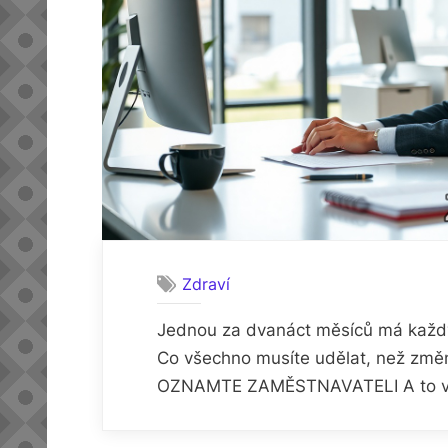
Zdraví
Jednou za dvanáct měsíců má každý o
Co všechno musíte udělat, než změní
OZNAMTE ZAMĚSTNAVATELI A to v dos