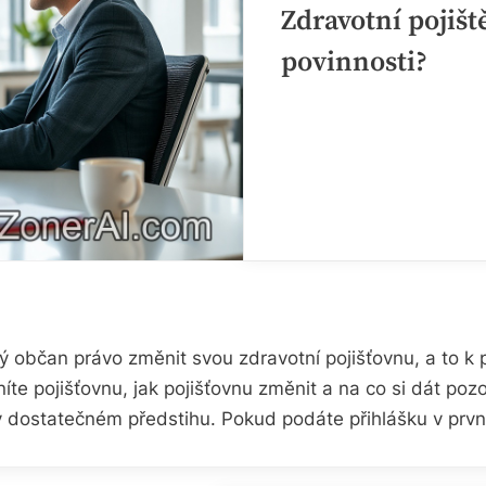
Zdravotní pojišt
povinnosti?
bčan právo změnit svou zdravotní pojišťovnu, a to k pr
te pojišťovnu, jak pojišťovnu změnit a na co si dát poz
tatečném předstihu. Pokud podáte přihlášku v prvním