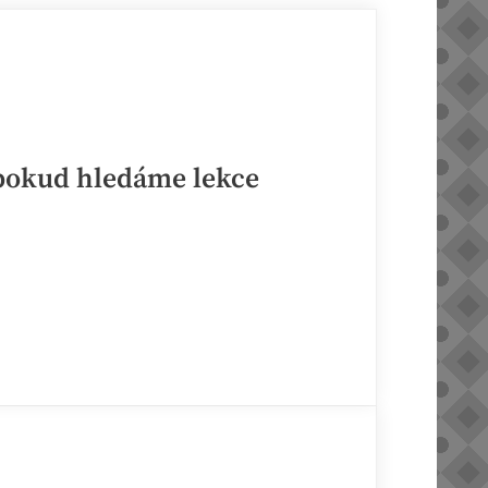
máme
práva
a
povinnosti?“
 pokud hledáme lekce