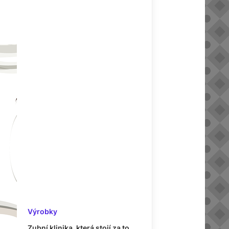
Výrobky
Zubní klinika, která stojí za to