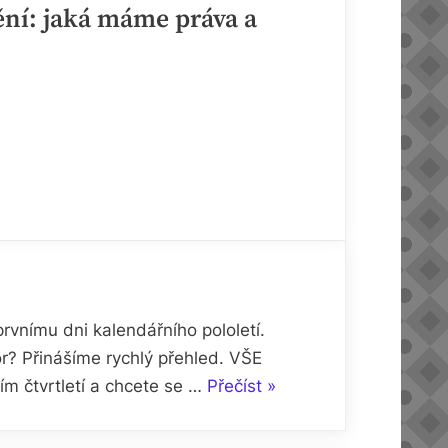
ění: jaká máme práva a
vnímu dni kalendářního pololetí.
or? Přinášíme rychlý přehled. VŠE
„Zdravotní
 čtvrtletí a chcete se …
Přečíst
»
pojištění:
jaká