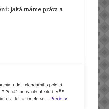
ění: jaká máme práva a
vnímu dni kalendářního pololetí.
or? Přinášíme rychlý přehled. VŠE
„Zdravotní
 čtvrtletí a chcete se …
Přečíst
»
pojištění: