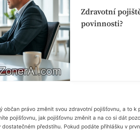
Zdravotní pojišt
povinnosti?
bčan právo změnit svou zdravotní pojišťovnu, a to k pr
te pojišťovnu, jak pojišťovnu změnit a na co si dát poz
tatečném předstihu. Pokud podáte přihlášku v prvním