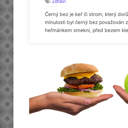
Zdraví
Černý bez je keř či strom, který dor
minulosti byl černý bez považován z
heřmánkem smekni, před bezem klekn