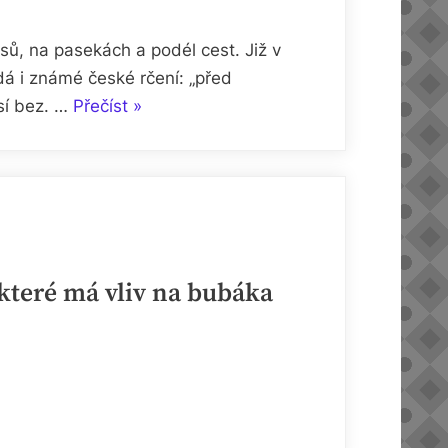
esů, na pasekách a podél cest. Již v
dá i známé české rčení: „před
„Černý
sí bez. …
Přečíst
»
bez:
magická
léčivka
našich
babiček“
 které má vliv na bubáka