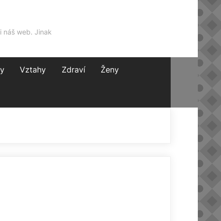
i náš web. Jinak
y
Vztahy
Zdraví
Ženy