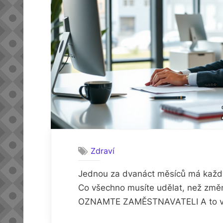
Zdraví
Jednou za dvanáct měsíců má každý o
Co všechno musíte udělat, než změní
OZNAMTE ZAMĚSTNAVATELI A to v dos