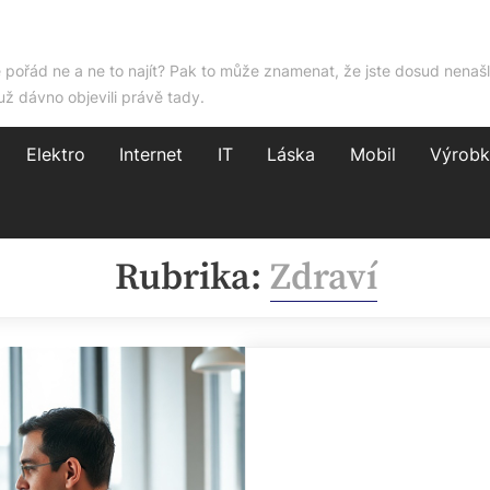
e pořád ne a ne to najít? Pak to může znamenat, že jste dosud nenašl
už dávno objevili právě tady.
Elektro
Internet
IT
Láska
Mobil
Výrobk
Rubrika:
Zdraví