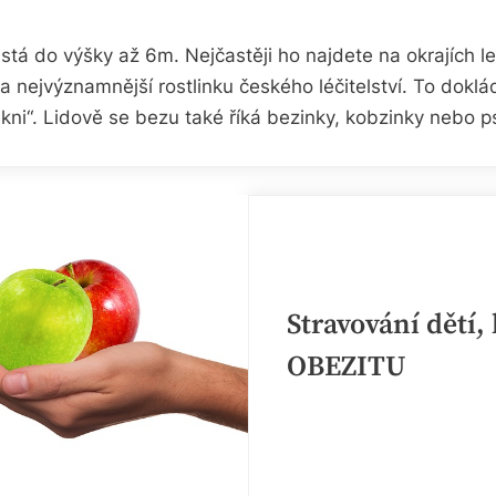
ůstá do výšky až 6m. Nejčastěji ho najdete na okrajích l
a nejvýznamnější rostlinku českého léčitelství. To doklá
i“. Lidově se bezu také říká bezinky, kobzinky nebo p
Stravování dětí,
OBEZITU