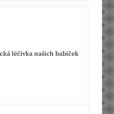
jaká
máme
práva
a
povinnosti?“
cká léčivka našich babiček