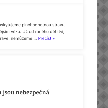
eposkytujeme plnohodnotnou stravu,
ějším věku. Už od raného dětství,
„Stravování
 stravě, nemůžeme …
Přečíst
»
dětí,
které
má
vliv
na
bubáka
OBEZITU“
ta jsou nebezpečná