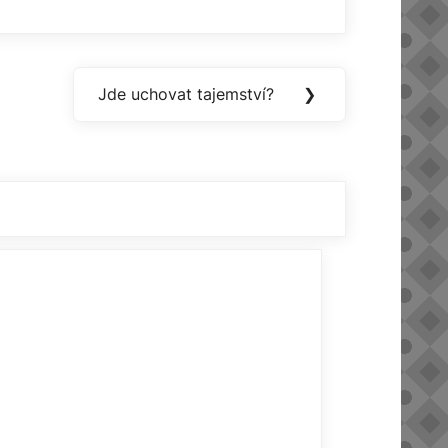
Jde uchovat tajemství?
❯
Next
Post: