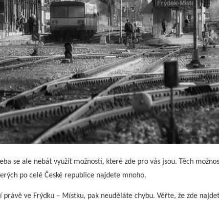
řeba se ale nebát využít možností, které zde pro vás jsou. Těch možno
terých po celé České republice najdete mnoho.
í právě ve Frýdku – Místku, pak neuděláte chybu. Věřte, že zde najde