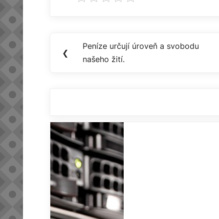
Navigace
Peníze určují úroveň a svobodu
Previous
❮
pro
našeho žití.
Post:
příspěvek