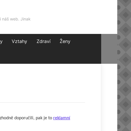
i náš web. Jinak
y
Vztahy
Zdraví
Ženy
zhodně doporučili, pak je to
reklamní