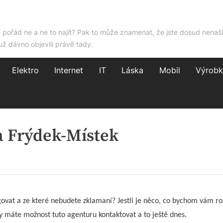
e pořád ne a ne to najít? Pak to může znamenat, že jste dosud nenašl
už dávno objevili právě tady.
Elektro
Internet
IT
Láska
Mobil
Výrobk
 Frýdek-Místek
ovat a ze které nebudete zklamaní? Jestli je něco, co bychom vám ro
 vy máte možnost tuto agenturu kontaktovat a to ještě dnes.