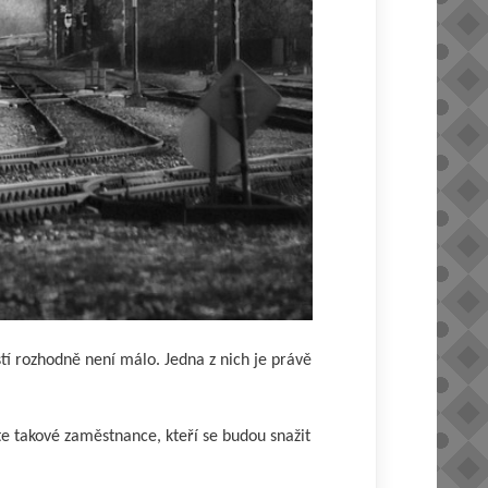
stí rozhodně není málo. Jedna z nich je právě
te takové zaměstnance, kteří se budou snažit