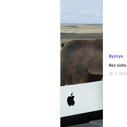
Byznys
Bez sídla
18. 7. 202