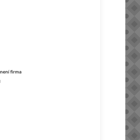
 není firma
3