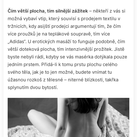
Čím větší plocha, tím silnější zážitek
– někteří z vás si
možná vybaví vtip, který souvisí s prodejem textilu v
tržnicích, kdy asijští prodejci argumentují tím, že čím
více proužků je na teplákové soupravě, tím více
„Adidas“. U erotických masáží to funguje podobně, čím
větší doteková plocha, tím intenzivnější prožitek. Jistě
byste nebyli rádi, kdyby se vás masérka dotýkala pouze
jedním prstem. Přidá-li k tomu prstu plochu celého
svého těla, jak je to jen možné, budete vnímat tu
úžasnou rozkoš z tělesné – niterné blízkosti, takřka
splynutím dvou bytostí.