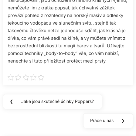
handicapováni, jsou ochuzeni o mnoho krásných vjemů,
nemůžete jim zkrátka popsat, jak úchvatný zážitek
provází pohled z rozhledny na horský masiv a odlesky
tekoucího vodopádu ve slunečním svitu, stejně tak
takovému člověku nelze jednoduše sdělit, jak krásná je
dívka, co vám právě sedí na klíně, a vy můžete vnímat z
bezprostřední blízkosti tu magii barev a tvarů. Užívejte
pomocí techniky „body-to-body“ vše, co vám nabízí,
nenechte si tuto příležitost protéct mezi prsty.
Navigace
❮
Jaké jsou skutečné účinky Poppers?
Previous
pro
Post:
příspěvek
Práce u nás
❯
Next
Post: