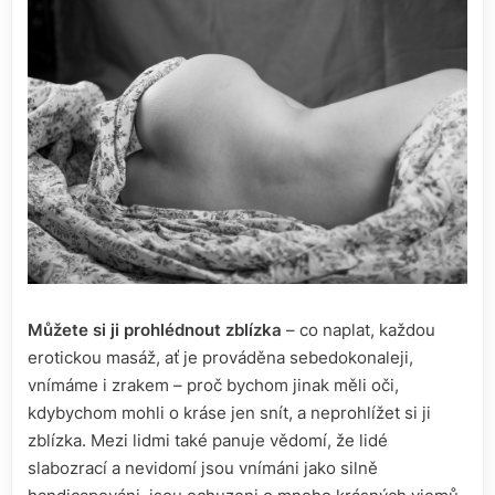
Můžete si ji prohlédnout zblízka
– co naplat, každou
erotickou masáž
, ať je prováděna sebedokonaleji,
vnímáme i zrakem – proč bychom jinak měli oči,
kdybychom mohli o kráse jen snít, a neprohlížet si ji
zblízka. Mezi lidmi také panuje vědomí, že lidé
slabozrací a nevidomí jsou vnímáni jako silně