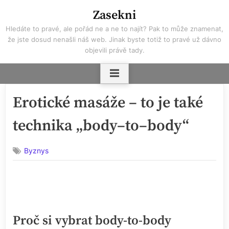
Skip
Zasekni
to
Hledáte to pravé, ale pořád ne a ne to najít? Pak to může znamenat,
content
že jste dosud nenašli náš web. Jinak byste totiž to pravé už dávno
objevili právě tady.
Erotické masáže – to je také
technika „body–to–body“
Byznys
Proč si vybrat body-to-body