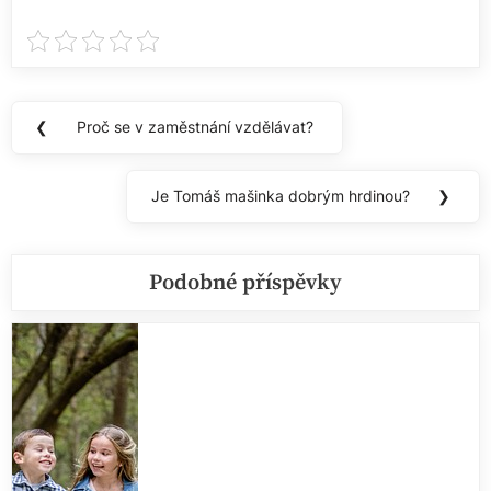
Navigace
❮
Proč se v zaměstnání vzdělávat?
Previous
pro
Post:
příspěvek
Je Tomáš mašinka dobrým hrdinou?
❯
Next
Post:
Podobné příspěvky