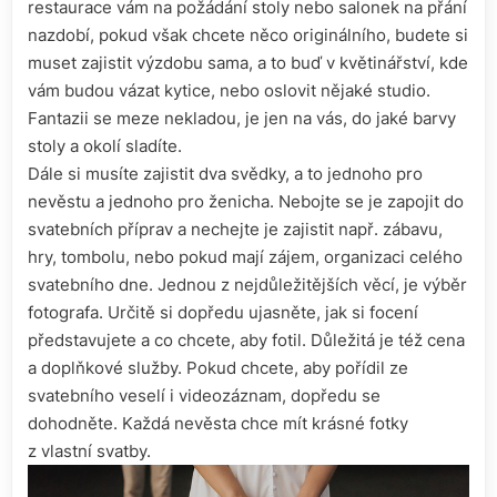
restaurace vám na požádání stoly nebo salonek na přání
nazdobí, pokud však chcete něco originálního, budete si
muset zajistit výzdobu sama, a to buď v květinářství, kde
vám budou vázat kytice, nebo oslovit nějaké studio.
Fantazii se meze nekladou, je jen na vás, do jaké barvy
stoly a okolí sladíte.
Dále si musíte zajistit dva svědky, a to jednoho pro
nevěstu a jednoho pro ženicha. Nebojte se je zapojit do
svatebních příprav a nechejte je zajistit např. zábavu,
hry, tombolu, nebo pokud mají zájem, organizaci celého
svatebního dne. Jednou z nejdůležitějších věcí, je výběr
fotografa. Určitě si dopředu ujasněte, jak si focení
představujete a co chcete, aby fotil. Důležitá je též cena
a doplňkové služby. Pokud chcete, aby pořídil ze
svatebního veselí i videozáznam, dopředu se
dohodněte. Každá nevěsta chce mít krásné fotky
z vlastní svatby.