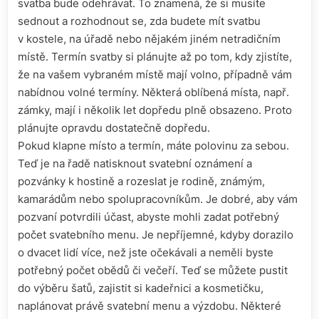
svatba bude odehrávat. To znamená, že si musíte
sednout a rozhodnout se, zda budete mít svatbu
v kostele, na úřadě nebo nějakém jiném netradičním
místě. Termín svatby si plánujte až po tom, kdy zjistíte,
že na vašem vybraném místě mají volno, případně vám
nabídnou volné termíny. Některá oblíbená místa, např.
zámky, mají i několik let dopředu plně obsazeno. Proto
plánujte opravdu dostatečně dopředu.
Pokud klapne místo a termín, máte polovinu za sebou.
Teď je na řadě natisknout svatební oznámení a
pozvánky k hostině a rozeslat je rodině, známým,
kamarádům nebo spolupracovníkům. Je dobré, aby vám
pozvaní potvrdili účast, abyste mohli zadat potřebný
počet svatebního menu. Je nepříjemné, kdyby dorazilo
o dvacet lidí více, než jste očekávali a neměli byste
potřebný počet obědů či večeří. Teď se můžete pustit
do výběru šatů, zajistit si kadeřnici a kosmetičku,
naplánovat právě svatební menu a výzdobu. Některé