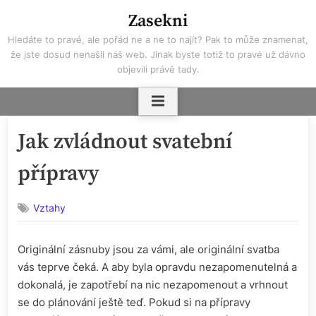
Skip
Zasekni
to
Hledáte to pravé, ale pořád ne a ne to najít? Pak to může znamenat,
content
že jste dosud nenašli náš web. Jinak byste totiž to pravé už dávno
objevili právě tady.
Jak zvládnout svatební
přípravy
Vztahy
Originální zásnuby jsou za vámi, ale originální svatba
vás teprve čeká. A aby byla opravdu nezapomenutelná a
dokonalá, je zapotřebí na nic nezapomenout a vrhnout
se do plánování ještě teď. Pokud si na přípravy