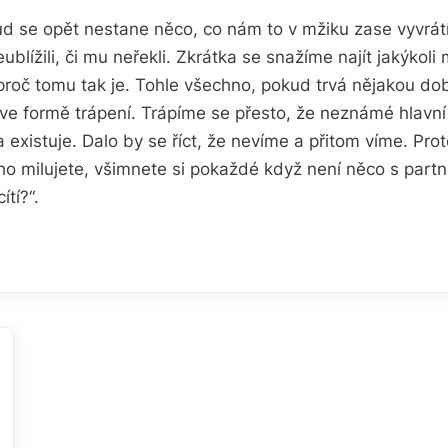
ud se opět nestane něco, co nám to v mžiku zase vyvrátí
blížili, či mu neřekli. Zkrátka se snažíme najít jakýkol
 proč tomu tak je. Tohle všechno, pokud trvá nějakou d
 ve formě trápení. Trápíme se přesto, že neznámé hlavn
a existuje. Dalo by se říct, že nevíme a přitom víme. Proto
ho milujete, všimnete si pokaždé když není něco s part
ítí?“.