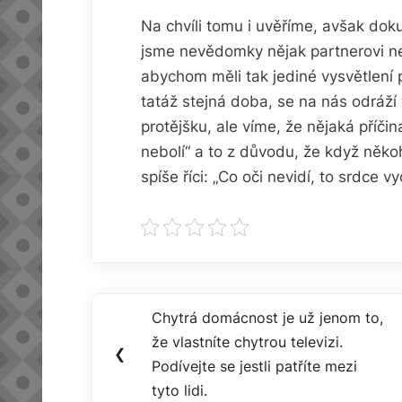
Na chvíli tomu i uvěříme, avšak dok
jsme nevědomky nějak partnerovi neu
abychom měli tak jediné vysvětlení
tatáž stejná doba, se na nás odráží
protějšku, ale víme, že nějaká příčin
nebolí“ a to z důvodu, že když něko
spíše říci: „Co oči nevidí, to srdce vyc
Navigace
Chytrá domácnost je už jenom to,
Previous
pro
že vlastníte chytrou televizi.
Post:
❮
Podívejte se jestli patříte mezi
příspěvek
tyto lidi.