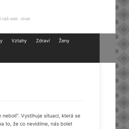
i náš web. Jinak
y
Vztahy
Zdraví
Ženy
nebolí“. Vystihuje situaci, která se
a to, že co nevidíme, nás bolet