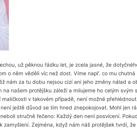
chou, už pěknou řádku let, je zcela jasné, že dotyčnéh
hom o něm věděli víc než dost. Víme např. co mu chutná a
něž nám za tu dobu nejsou cizí ani jeho změny nálad a 
 na našem protějšku záleží a milujeme ho celým svým
nší maličkosti v takovém případě, není možné přehlédnou
ak není ještě důvod se tím hned znepokojovat. Mohl jen r
eboli stručně řečeno: Každý den není posvícení. Pokud
k zamyšlení. Zejména, když nám náš protějšek tvrdí, že 