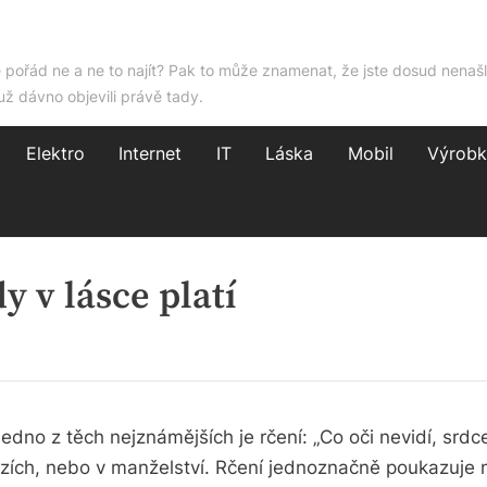
e pořád ne a ne to najít? Pak to může znamenat, že jste dosud nenašl
už dávno objevili právě tady.
Elektro
Internet
IT
Láska
Mobil
Výrobk
y v lásce platí
dno z těch nejznámějších je rčení: „Co oči nevidí, srdce 
zích, nebo v manželství. Rčení jednoznačně poukazuje n