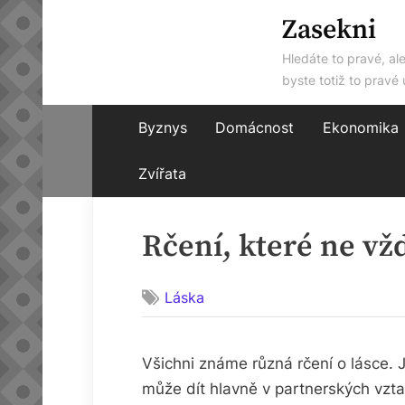
Skip
Zasekni
to
Hledáte to pravé, al
content
byste totiž to pravé 
Byznys
Domácnost
Ekonomika
Zvířata
Rčení, které ne vžd
Láska
Všichni známe různá rčení o lásce. Je
může dít hlavně v partnerských vzta