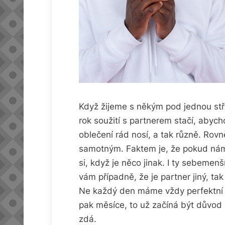
Když žijeme s někým pod jednou stře
rok soužití s partnerem stačí, abyc
oblečení rád nosí, a tak různě. Rov
samotným. Faktem je, že pokud nám
si, když je něco jinak. I ty sebeme
vám případně, že je partner jiný, t
Ne každý den máme vždy perfektní n
pak měsíce, to už začíná být důvod 
zdá.