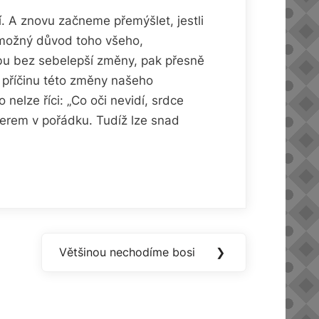
. A znovu začneme přemýšlet, jestli
i možný důvod toho všeho,
obu bez sebelepší změny, pak přesně
í příčinu této změny našeho
 nelze říci: „Co oči nevidí, srdce
nerem v pořádku. Tudíž lze snad
Většinou nechodíme bosi
❯
Next
Post: