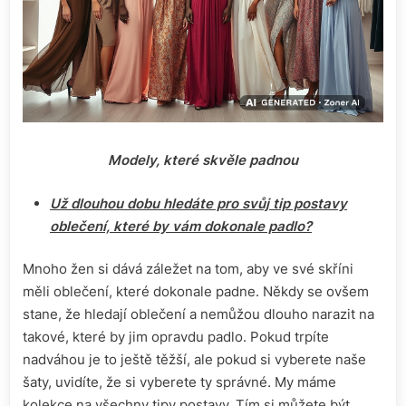
Modely, které skvěle padnou
Už dlouhou dobu hledáte pro svůj tip postavy
oblečení, které by vám dokonale padlo?
Mnoho žen si dává záležet na tom, aby ve své skříni
měli oblečení, které dokonale padne. Někdy se ovšem
stane, že hledají oblečení a nemůžou dlouho narazit na
takové, které by jim opravdu padlo. Pokud trpíte
nadváhou je to ještě těžší, ale pokud si vyberete naše
šaty, uvidíte, že si vyberete ty správné. My máme
kolekce na všechny tipy postavy. Tím si můžete být