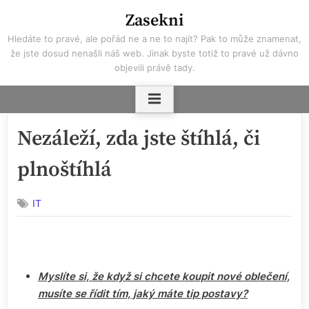
Skip
Zasekni
to
Hledáte to pravé, ale pořád ne a ne to najít? Pak to může znamenat,
content
že jste dosud nenašli náš web. Jinak byste totiž to pravé už dávno
objevili právě tady.
Nezáleží, zda jste štíhlá, či
plnoštíhlá
IT
Myslíte si, že když si chcete koupit nové oblečení,
musíte se řídit tím, jaký máte tip postavy?