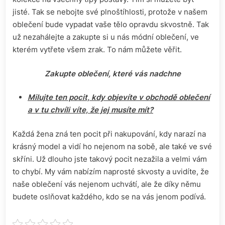
jisté. Tak se nebojte své plnoštíhlosti, protože v našem
oblečení bude vypadat vaše tělo opravdu skvostně. Tak
už nezahálejte a zakupte si u nás módní oblečení, ve
kterém vytřete všem zrak. To nám můžete věřit.
Zakupte oblečení, které vás nadchne
Milujte ten pocit, kdy objevíte v obchodě oblečení
a v tu chvíli víte, že jej musíte mít?
Každá žena zná ten pocit při nakupování, kdy narazí na
krásný model a vidí ho nejenom na sobě, ale také ve své
skříni. Už dlouho jste takový pocit nezažila a velmi vám
to chybí. My vám nabízím naprosté skvosty a uvidíte, že
naše oblečení vás nejenom uchvátí, ale že díky němu
budete oslňovat každého, kdo se na vás jenom podívá.