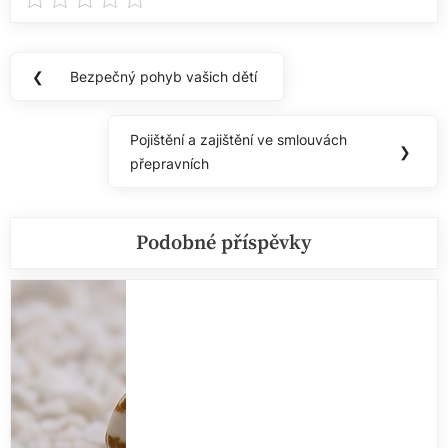
Navigace
❮
Bezpečný pohyb vašich dětí
Previous
pro
Post:
příspěvek
Pojištění a zajištění ve smlouvách
Next
❯
přepravních
Post:
Podobné příspěvky