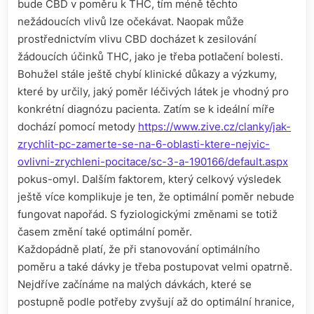
bude CBD v poměru k THC, tím méně těchto
nežádoucích vlivů lze očekávat. Naopak může
prostřednictvím vlivu CBD docházet k zesilování
žádoucích účinků THC, jako je třeba potlačení bolesti.
Bohužel stále ještě chybí klinické důkazy a výzkumy,
které by určily, jaký poměr léčivých látek je vhodný pro
konkrétní diagnózu pacienta. Zatím se k ideální míře
dochází pomocí metody
https://www.zive.cz/clanky/jak-
zrychlit-pc-zamerte-se-na-6-oblasti-ktere-nejvic-
ovlivni-zrychleni-pocitace/sc-3-a-190166/default.aspx
pokus-omyl. Dalším faktorem, který celkový výsledek
ještě více komplikuje je ten, že optimální poměr nebude
fungovat napořád. S fyziologickými změnami se totiž
časem změní také optimální poměr.
Každopádně platí, že při stanovování optimálního
poměru a také dávky je třeba postupovat velmi opatrně.
Nejdříve začínáme na malých dávkách, které se
postupně podle potřeby zvyšují až do optimální hranice,