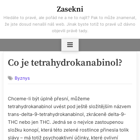
Skip
Zasekni
to
Hledáte to pravé, ale pořád ne a ne to najít? Pak to může znamenat,
content
že jste dosud nenašli náš web. Jinak byste totiž to pravé už dávno
objevili právě tady.
Co je tetrahydrokanabinol?
Byznys
Chceme-li být úplně přesní, můžeme
tetrahydrokanabinol uvést pod ještě složitějším názvem
trans-delta-9-tetrahydrokanabinol, zkráceně delta-9-
THC nebo jen THC. Jedná se o nejvíce zastoupenou
složku konopí, která této zelené rostlince přinesla tolik
slávy – má totiž psychoaktivní účinky, které ovlivní