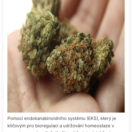
Pomocí endokanabinoidního systému (EKS), který je
klíčovým pro bioregulaci a udržování homeostaze v