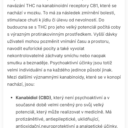
navázání THC na kanabinoidní receptory CB1, které se
nachází v mozku. To má za následek zmírnění bolesti,
stimulace chuti k jídlu či úlevu od nevolností. Do
budoucna se s THC pro jeho velký potenciál počítá coby
s výrazným protirakovinným prostředkem. Vyšší dávky
uživateli mohou pozměnit vnímání času a prostoru,
navodit euforické pocity a také vyvolat
nekontrolovatelné záchvaty smíchu nebo naopak
smutku a beznaděje. Psychoaktivní účinky jsou totiž
velmi individuální a na každého jedince působí jinak.
Mezi dalšími významnými kanabinoidy, které se v konopí
nachází, jsou:
Kanabidiol (CBD)
, který není psychoaktivní a v
současné době velmi ceněný pro svůj velký
potenciál, který může realizovat v medicíně. Má
protizánětlivé, antiepileptické, uklidňující,
antioxidační,neuroprotektivní a analgetické účinky,