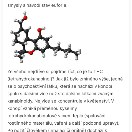
smysly a navodí stav euforie.
Ze všeho nejdříve si pojďme říct,
co je to THC
(tetrahydrokanabinol)?
Jak již bylo zmíněno výše, jedná
se o psychoaktivní látku, která se nachází v konopí
spolu s dalšími více než sto dalšími látkami zvanými
kanabinoidy. Nejvíce se koncentruje v květenství. V
konopí vzniká přeměnou kyseliny
tetrahydrokanabinolové vlivem tepla (spalování
rostlinného materiálu, vaření a další podobné úpravy).
Po požití člověkem (inhalací či orálně) dochází k