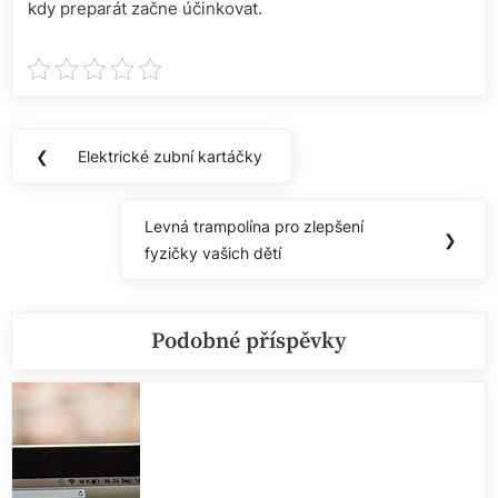
kdy preparát začne účinkovat.
Navigace
❮
Elektrické zubní kartáčky
Previous
pro
Post:
příspěvek
Levná trampolína pro zlepšení
Next
❯
fyzičky vašich dětí
Post:
Podobné příspěvky