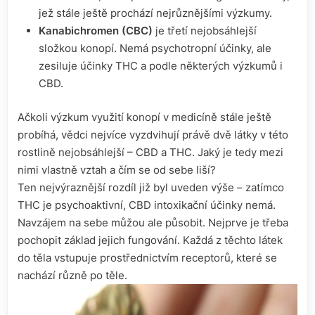
jež stále ještě prochází nejrůznějšími výzkumy.
Kanabichromen (CBC)
je třetí nejobsáhlejší
složkou konopí. Nemá psychotropní účinky, ale
zesiluje účinky THC a podle některých výzkumů i
CBD.
Ačkoli výzkum využití konopí v medicíně stále ještě
probíhá, vědci nejvíce vyzdvihují právě dvě látky v této
rostlině nejobsáhlejší – CBD a THC. Jaký je tedy mezi
nimi vlastně vztah a čím se od sebe liší?
Ten nejvýraznější rozdíl již byl uveden výše – zatímco
THC je psychoaktivní, CBD intoxikační účinky nemá.
Navzájem na sebe můžou ale působit. Nejprve je třeba
pochopit základ jejich fungování. Každá z těchto látek
do těla vstupuje prostřednictvím receptorů, které se
nachází různě po těle.