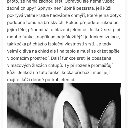
proto, že nemá žádnou srst. Opravdu ale nemá vůbec
žádné chlupy? Sphynx není úplně bezsrstá, její kůži
pokrývá velmi krátké hedvábné chmýří, které je na dotyk
podobné tomu na broskvích. Pokud přejedete rukou po
jejím těle, připomíná to hlazení jelenice. Jelikož srst plní
mnoho funkcí, například nejdůležitější je funkce izolace,
tak kočka přichází o izolační vlastnosti srsti. Je tedy
velmi citlivá na chlad ale i na teplo a musí se držet spíše
v domácím prostředí. Další funkce srsti je obsažena
v mazových žlázách chlupů. Ty přirozeně promašťují
kůži. Jelikož i o tuto funkci kočka přichází, musí její
majitel kůži denně potírat jelenicí.