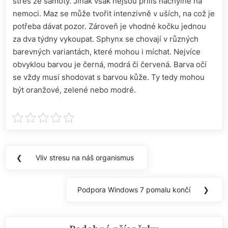
stres ze samoty. Jinak však nejsou příliš náchylné na
nemoci. Maz se může tvořit intenzivně v uších, na což je
potřeba dávat pozor. Zároveň je vhodné kočku jednou
za dva týdny vykoupat. Sphynx se chovají v různých
barevných variantách, které mohou i míchat. Nejvíce
obvyklou barvou je černá, modrá či červená. Barva očí
se vždy musí shodovat s barvou kůže. Ty tedy mohou
být oranžové, zelené nebo modré.
Navigace
❮
Vliv stresu na náš organismus
Previous
pro
Post:
příspěvek
Podpora Windows 7 pomalu končí
❯
Next
Post: