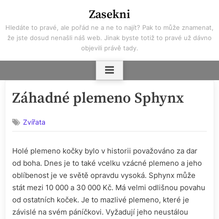
Skip
Zasekni
to
Hledáte to pravé, ale pořád ne a ne to najít? Pak to může znamenat,
content
že jste dosud nenašli náš web. Jinak byste totiž to pravé už dávno
objevili právě tady.
Záhadné plemeno Sphynx
Zvířata
Holé plemeno kočky bylo v historii považováno za dar
od boha. Dnes je to také vcelku vzácné plemeno a jeho
oblíbenost je ve světě opravdu vysoká. Sphynx může
stát mezi 10 000 a 30 000 Kč. Má velmi odlišnou povahu
od ostatních koček. Je to mazlivé plemeno, které je
závislé na svém páníčkovi. Vyžadují jeho neustálou