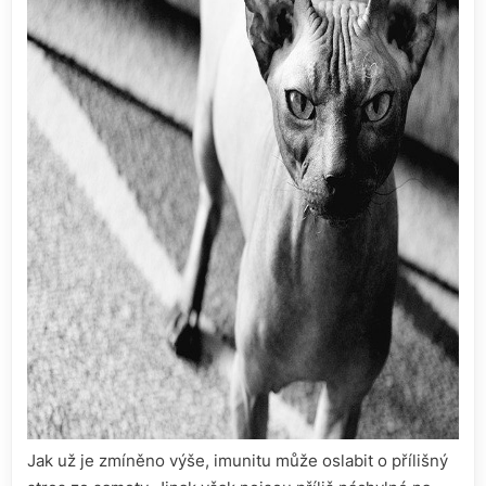
Jak už je zmíněno výše, imunitu může oslabit o přílišný