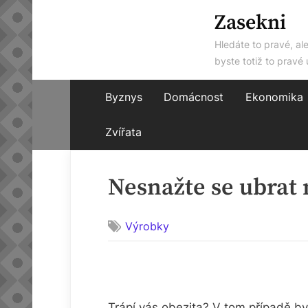
Skip
Zasekni
to
Hledáte to pravé, al
content
byste totiž to pravé 
Byznys
Domácnost
Ekonomika
Zvířata
Nesnažte se ubrat 
Výrobky
Trápí vás obezita? V tom případě bys