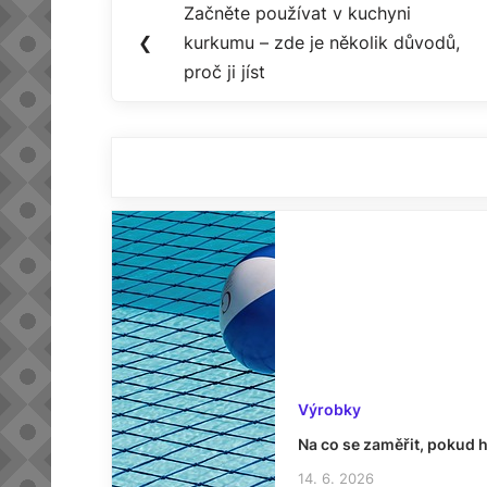
Začněte používat v kuchyni
Previous
pro
❮
kurkumu – zde je několik důvodů,
Post:
proč ji jíst
příspěvek
Výrobky
Na co se zaměřit, pokud 
14. 6. 2026