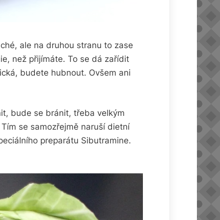
uché, ale na druhou stranu to zase
e, než přijímáte. To se dá zařídit
orická, budete hubnout. Ovšem ani
it, bude se bránit, třeba velkým
. Tím se samozřejmě naruší dietní
speciálního preparátu
Sibutramine
.