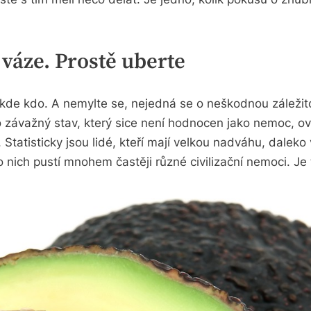
 váze. Prostě uberte
 kde kdo. A nemylte se, nejedná se o neškodnou záležito
o závažný stav, který sice není hodnocen jako nemoc, o
Statisticky jsou lidé, kteří mají velkou nadváhu, daleko 
ch pustí mnohem častěji různé civilizační nemoci. Je t