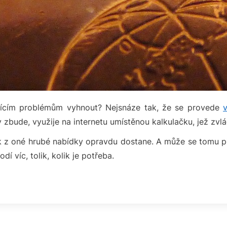
zícím problémům vyhnout? Nejsnáze tak, že se provede
y zbude, využije na internetu umístěnou kalkulačku, jež zv
k z oné hrubé nabídky opravdu dostane. A může se tomu př
dí víc, tolik, kolik je potřeba.