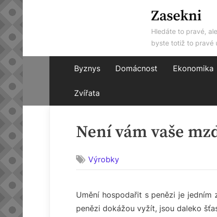
Skip
Zasekni
to
Hledáte to pravé, al
content
byste totiž to pravé 
Byznys
Domácnost
Ekonomika
Zvířata
Není vám vaše mzd
Výrobky
Umění hospodařit s penězi je jedním z 
penězi dokážou vyžít, jsou daleko šťas