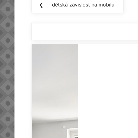
Navigace
❮
dětská závislost na mobilu
Previous
pro
Post:
příspěvek