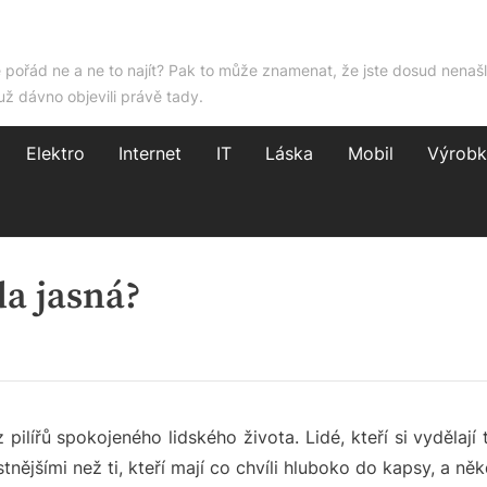
e pořád ne a ne to najít? Pak to může znamenat, že jste dosud nenašl
už dávno objevili právě tady.
Elektro
Internet
IT
Láska
Mobil
Výrobk
a jasná?
pilířů spokojeného lidského života. Lidé, kteří si vydělají t
tnějšími než ti, kteří mají co chvíli hluboko do kapsy, a n