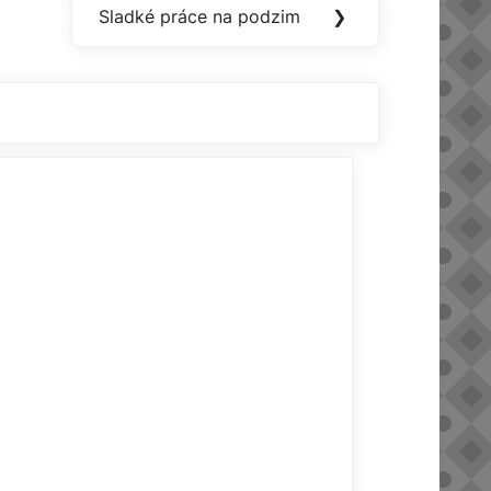
Sladké práce na podzim
❯
Next
Post: