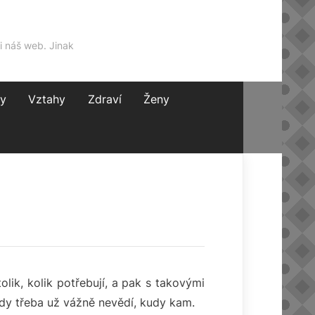
i náš web. Jinak
y
Vztahy
Zdraví
Ženy
olik, kolik potřebují, a pak s takovými
ěkdy třeba už vážně nevědí, kudy kam.