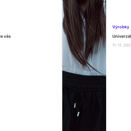
Výrobky
le vás
Univerzál
11. 11. 202