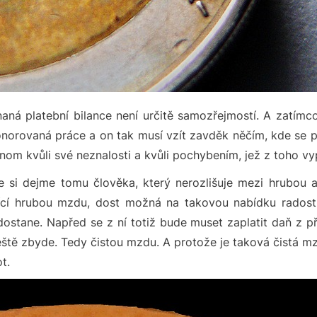
ná platební bilance není určitě samozřejmostí. A zatímc
orovaná práce a on tak musí vzít zavděk něčím, kde se plat
nom kvůli své neznalosti a kvůli pochybením, jež z toho vyp
 si dejme tomu člověka, který nerozlišuje mezi hrubou
ící hrubou mzdu, dost možná na takovou nabídku radost
tane. Napřed se z ní totiž bude muset zaplatit daň z příj
ště zbyde. Tedy čistou mzdu. A protože je taková čistá mz
t.