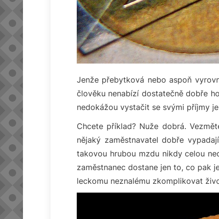
Jenže přebytková nebo aspoň vyrovna
člověku nenabízí dostatečně dobře hon
nedokážou vystačit se svými příjmy je
Chcete příklad? Nuže dobrá. Vezměte
nějaký zaměstnavatel dobře vypadaj
takovou hrubou mzdu nikdy celou nedos
zaměstnanec dostane jen to, co pak je
leckomu neznalému zkomplikovat živo