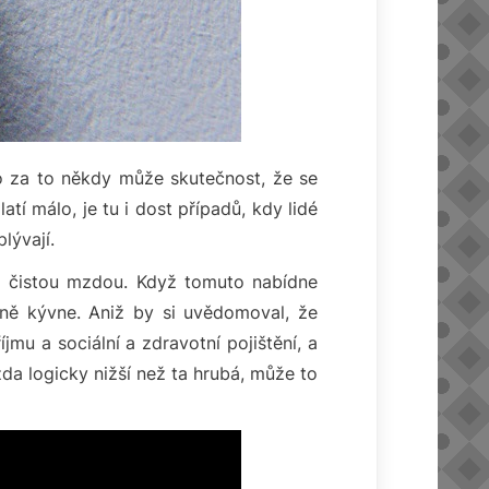
o za to někdy může skutečnost, že se
í málo, je tu i dost případů, kdy lidé
lývají.
 a čistou mzdou. Když tomuto nabídne
ně kývne. Aniž by si uvědomoval, že
mu a sociální a zdravotní pojištění, a
da logicky nižší než ta hrubá, může to