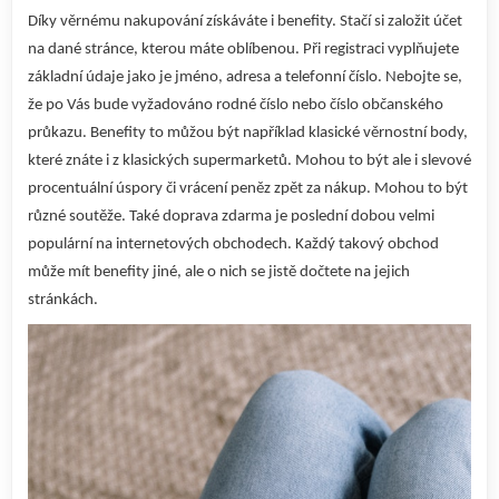
Díky věrnému nakupování získáváte i benefity. Stačí si založit účet
na dané stránce, kterou máte oblíbenou. Při registraci vyplňujete
základní údaje jako je jméno, adresa a telefonní číslo. Nebojte se,
že po Vás bude vyžadováno rodné číslo nebo číslo občanského
průkazu. Benefity to můžou být například klasické věrnostní body,
které znáte i z klasických supermarketů. Mohou to být ale i slevové
procentuální úspory či vrácení peněz zpět za nákup. Mohou to být
různé soutěže. Také doprava zdarma je poslední dobou velmi
populární na internetových obchodech. Každý takový obchod
může mít benefity jiné, ale o nich se jistě dočtete na jejich
stránkách.