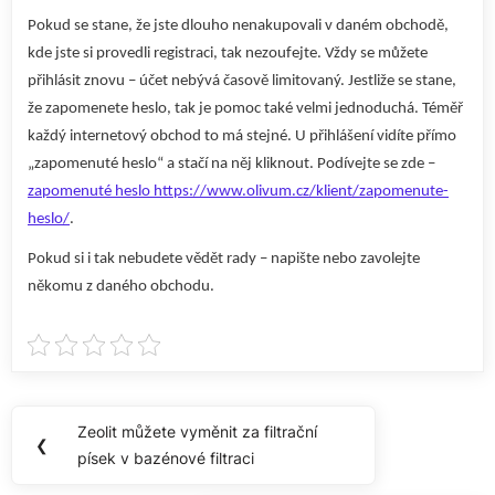
Pokud se stane, že jste dlouho nenakupovali v daném obchodě,
kde jste si provedli registraci, tak nezoufejte. Vždy se můžete
přihlásit znovu – účet nebývá časově limitovaný. Jestliže se stane,
že zapomenete heslo, tak je pomoc také velmi jednoduchá. Téměř
každý internetový obchod to má stejné. U přihlášení vidíte přímo
„zapomenuté heslo“ a stačí na něj kliknout. Podívejte se zde –
zapomenuté heslo https://www.olivum.cz/klient/zapomenute-
heslo/
.
Pokud si i tak nebudete vědět rady – napište nebo zavolejte
někomu z daného obchodu.
Navigace
Zeolit můžete vyměnit za filtrační
Previous
❮
pro
písek v bazénové filtraci
Post: