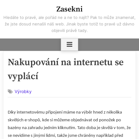
Skip
Zasekni
to
Hledáte to pravé, ale pořád ne a ne to najít? Pak to může znamenat,
content
že jste dosud nenašli náš web. Jinak byste totiž to pravé už dávno
objevili právě tady.
Nakupování na internetu se
vyplácí
Výrobky
Díky internetovému připojení máme na výběr hned z několika
skvělých e-shopů, kde si můžeme objednávat od ponožek po
bazény na zahradu jedním kliknutím. Tato doba je skvělá v tom, že
se nevidíme s jinými lidmi, takže jsme chráněny například před