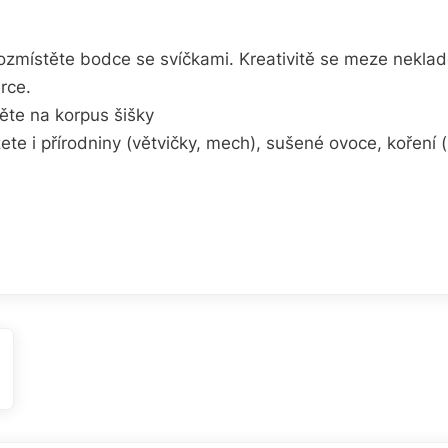
stěte bodce se svíčkami. Kreativitě se meze neklado
rce.
e na korpus šišky
přírodniny (větvičky, mech), sušené ovoce, koření (b