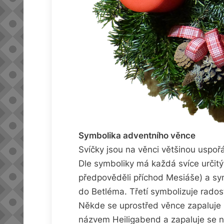
Symbolika adventního věnce
Svíčky jsou na věnci většinou uspoř
Dle symboliky má každá svíce určitý 
předpověděli příchod Mesiáše) a sym
do Betléma. Třetí symbolizuje rados
Někde se uprostřed věnce zapaluje i
názvem Heiligabend a zapaluje se 