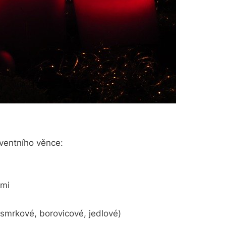
ventního věnce:
ěmi
mrkové, borovicové, jedlové)