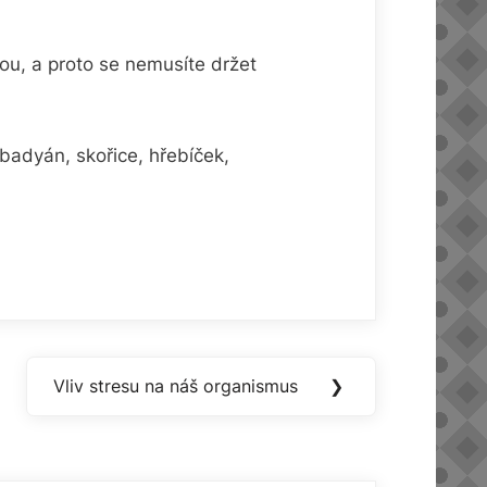
u, a proto se nemusíte držet
adyán, skořice, hřebíček,
Vliv stresu na náš organismus
❯
Next
Post: