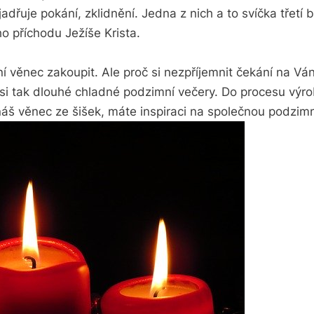
jadřuje pokání, zklidnění. Jedna z nich a to svíčka třetí
o příchodu Ježíše Krista.
 věnec zakoupit. Ale proč si nezpříjemnit čekání na Vá
t si tak dlouhé chladné podzimní večery. Do procesu výr
 náš věnec ze šišek, máte inspiraci na společnou podzim