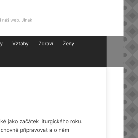
i náš web. Jinak
y
Vztahy
Zdraví
Ženy
ké jako začátek liturgického roku.
duchovně připravovat a o něm