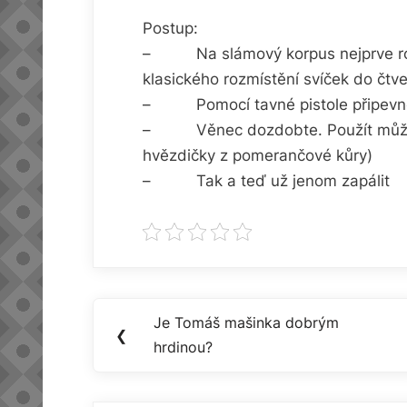
Postup:
– Na slámový korpus nejprve rozmí
klasického rozmístění svíček do čtve
– Pomocí tavné pistole připevnět
– Věnec dozdobte. Použít můžete i 
hvězdičky z pomerančové kůry)
– Tak a teď už jenom zapálit
Navigace
Je Tomáš mašinka dobrým
Previous
❮
pro
hrdinou?
Post:
příspěvek