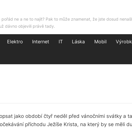
e pořád ne a ne to najít? Pak to může znamenat, že jste dosud nenašl
už dávno objevili právě tady.
Elektro
Internet
IT
Láska
Mobil
Výrobk
opsat jako období čtyř neděl před vánočními svátky a ta
očekávání příchodu Ježíše Krista, na který by se měli 