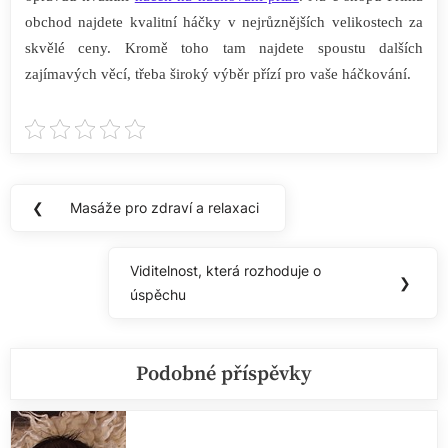
obchod najdete kvalitní háčky v nejrůznějších velikostech za
skvělé ceny. Kromě toho tam najdete spoustu dalších
zajímavých věcí, třeba široký výběr přízí pro vaše háčkování.
Navigace
❮
Masáže pro zdraví a relaxaci
Previous
pro
Post:
příspěvek
Viditelnost, která rozhoduje o
Next
❯
úspěchu
Post:
Podobné příspěvky