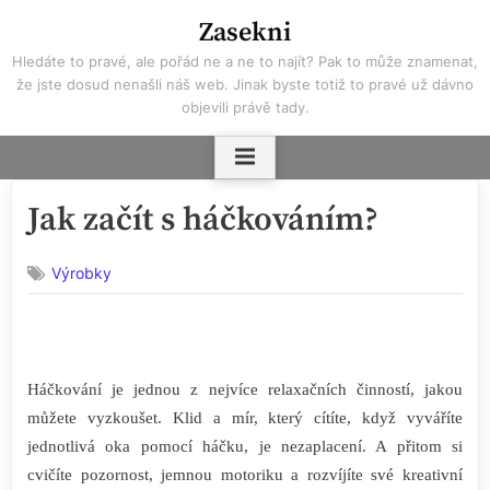
Skip
Zasekni
to
Hledáte to pravé, ale pořád ne a ne to najít? Pak to může znamenat,
content
že jste dosud nenašli náš web. Jinak byste totiž to pravé už dávno
objevili právě tady.
Jak začít s háčkováním?
Výrobky
Háčkování je jednou z nejvíce relaxačních činností, jakou
můžete vyzkoušet. Klid a mír, který cítíte, když vyváříte
jednotlivá oka pomocí háčku, je nezaplacení. A přitom si
cvičíte pozornost, jemnou motoriku a rozvíjíte své kreativní