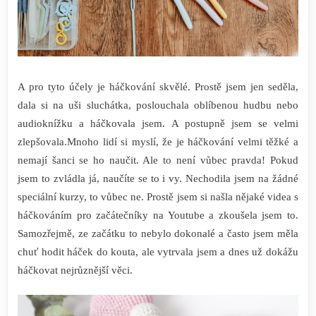
A pro tyto účely je háčkování skvělé. Prostě jsem jen seděla,
dala si na uši sluchátka, poslouchala oblíbenou hudbu nebo
audioknížku a háčkovala jsem. A postupně jsem se velmi
zlepšovala.
Mnoho lidí si myslí, že je háčkování velmi těžké a
nemají šanci se ho naučit. Ale to není vůbec pravda! Pokud
jsem to zvládla já, naučíte se to i vy. Nechodila jsem na žádné
speciální kurzy, to vůbec ne. Prostě jsem si našla nějaké videa s
háčkováním pro začátečníky na Youtube a zkoušela jsem to.
Samozřejmě, ze začátku to nebylo dokonalé a často jsem měla
chuť hodit háček do kouta, ale vytrvala jsem a dnes už dokážu
háčkovat nejrůznější věci.