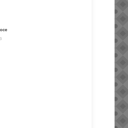
voce
3