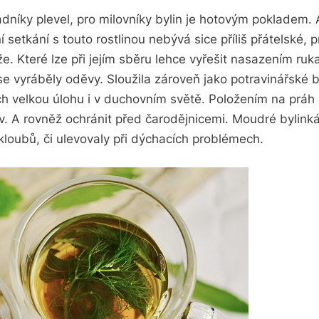
dníky plevel, pro milovníky bylin je hotovým pokladem.
ní setkání s touto rostlinou nebývá sice příliš přátelské,
e. Které lze při jejím sběru lehce vyřešit nasazením ru
se vyráběly oděvy. Sloužila zároveň jako potravinářské b
ech velkou úlohu i v duchovním světě. Položením na práh
av. A rovněž ochránit před čarodějnicemi. Moudré bylinkář
kloubů, či ulevovaly při dýchacích problémech.