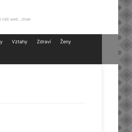
i náš web. Jinak
y
Vztahy
Zdraví
Ženy