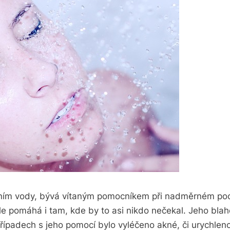
ním vody, bývá vítaným pomocníkem při nadměrném pocení
e pomáhá i tam, kde by to asi nikdo nečekal. Jeho blah
řípadech s jeho pomocí bylo vyléčeno akné, či urychleno 