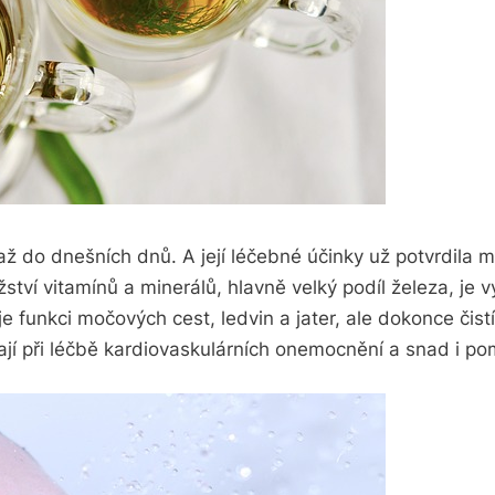
až do dnešních dnů. A její léčebné účinky už potvrdila 
ví vitamínů a minerálů, hlavně velký podíl železa, je 
e funkci močových cest, ledvin a jater, ale dokonce čistí
jí při léčbě kardiovaskulárních onemocnění a snad i po