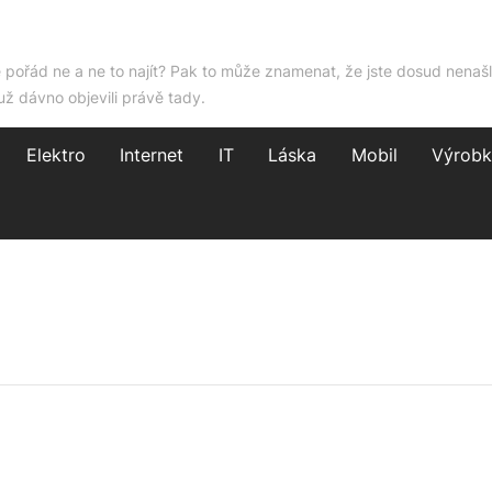
e pořád ne a ne to najít? Pak to může znamenat, že jste dosud nenašl
už dávno objevili právě tady.
Elektro
Internet
IT
Láska
Mobil
Výrobk