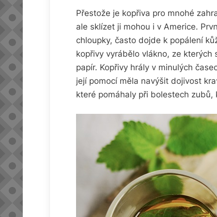
Přestože je kopřiva pro mnohé zahra
ale sklízet ji mohou i v Americe. Prv
chloupky, často dojde k popálení kůž
kopřivy vyrábělo vlákno, ze kterých 
papír. Kopřivy hrály v minulých čas
její pomocí měla navýšit dojivost kr
které pomáhaly při bolestech zubů, 