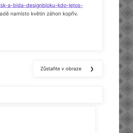
esk-a-bida-designbloku-kdo-letos-
radě namísto květin záhon kopřiv.
Zůstaňte v obraze
❯
Next
Post: