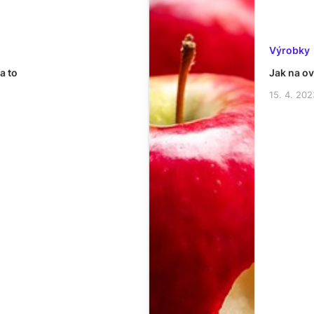
Výrobky
za to
Jak na o
15. 4. 202