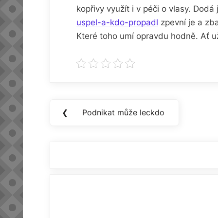
kopřivy využít i v péči o vlasy. Dodá 
uspel-a-kdo-propadl
zpevní je a zba
Které toho umí opravdu hodně. Ať už
Navigace
❮
Podnikat může leckdo
Previous
pro
Post:
příspěvek