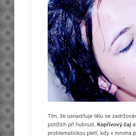
Tím, že usnadňuje tělu se zadržová
potížích při hubnutí.
Kopřivový čaj
al
problematickou pletí, kdy v mnoha p