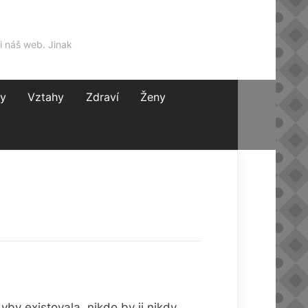
i náš web. Jinak
y
Vztahy
Zdraví
Ženy
by existovala, nikdo by ji nikdy