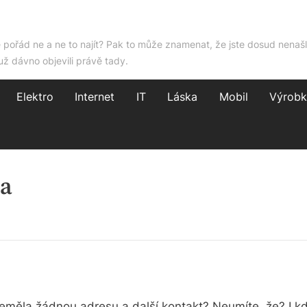
e pořád ne a ne to najít? Pak to může znamenat, že jste dosud nenašl
už dávno objevili právě tady.
Elektro
Internet
IT
Láska
Mobil
Výrobk
ma
neměla žádnou adresu a další kontakt? Neumíte, že? I kdy