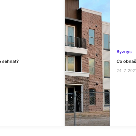
Byznys
o sehnat?
Co obnáš
24. 7. 202