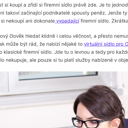
 si koupí a zřídí si firemní sídlo právě zde. Je to jedno
ni takoví začínající podnikatelé spousty peněz. Jenže t
si nekoupí ani dokonale
vypadající
firemní sídlo. Zkrátk
ový člověk hledat klidně i celou věčnost, a přesto nem
k může být rád, že nabízí nějaké to
virtuální sídlo pr
 co klasické firemní sídlo. Jde tu o levnou a tedy pro každ
lo nekupuje, ale pouze si tu platí služby nabízené v obje