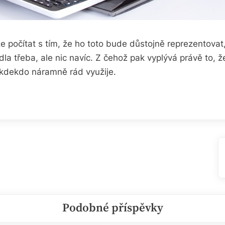
že počítat s tím, že ho toto bude důstojně reprezentova
ídla třeba, ale nic navíc. Z čehož pak vyplývá právě to, že
 kdekdo náramně rád využije.
Podobné příspěvky