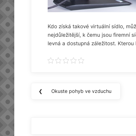
Kdo získá takové virtuální sídlo, mů
nejdůležitější, k čemu jsou firemní s
levná a dostupná záležitost. Kterou
Navigace
❮
Okuste pohyb ve vzduchu
Previous
pro
Post:
příspěvek