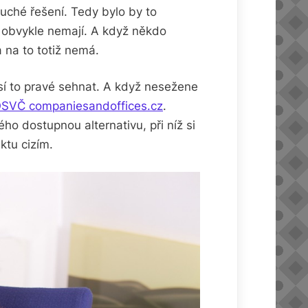
duché řešení. Tedy bylo by to
y obvykle nemají. A když někdo
a na to totiž nemá.
usí to pravé sehnat. A když nesežene
o OSVČ companiesandoffices.cz
.
ého dostupnou alternativu, při níž si
ktu cizím.