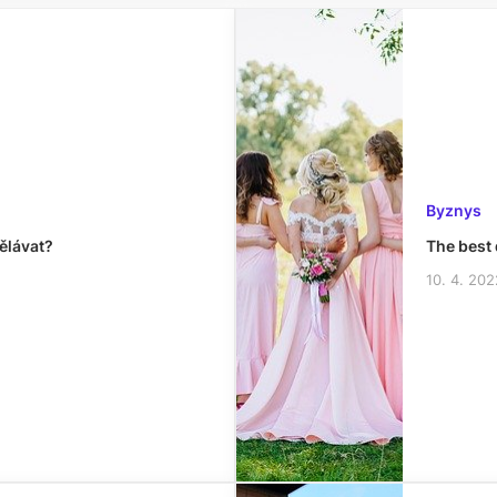
Byznys
ělávat?
The best 
10. 4. 202