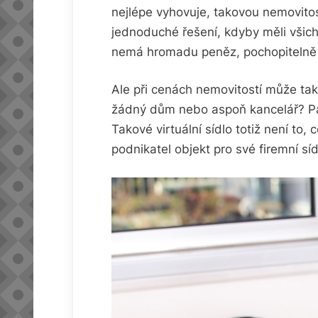
nejlépe vyhovuje, takovou nemovitost
jednoduché řešení, kdyby měli všich
nemá hromadu peněz, pochopitelně 
Ale při cenách nemovitostí může tak
žádný dům nebo aspoň kancelář? Pa
Takové virtuální sídlo totiž není to,
podnikatel objekt pro své firemní síd