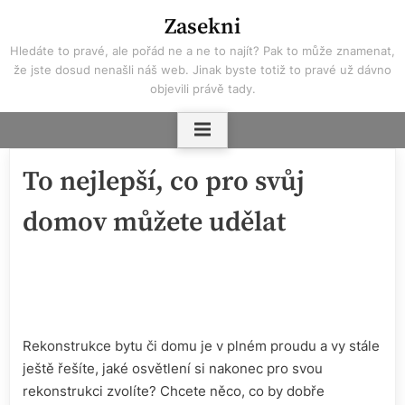
Skip
Zasekni
to
Hledáte to pravé, ale pořád ne a ne to najít? Pak to může znamenat,
content
že jste dosud nenašli náš web. Jinak byste totiž to pravé už dávno
objevili právě tady.
To nejlepší, co pro svůj
domov můžete udělat
Rekonstrukce bytu či domu je v plném proudu a vy stále
ještě řešíte, jaké osvětlení si nakonec pro svou
rekonstrukci zvolíte? Chcete něco, co by dobře