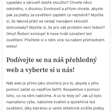
vypadalo a zároveň dobře sloužilo? Chcete něco
odolného, s dlouhou životností a přitom chcete, abyste
pak za platby za osvětlení zaplatili co nejméně? Myslíte
si, že taková přání se nedají navzájem skloubit
dohromady? Myslíte si, že pro váš problém není řešení?
Omyl! Řešení existuje! A nese hrdé označení
led
osvětlení
. Přečtete si o něm více na našem přehledném
webu!
Podívejte se na náš přehledný
web a vyberte si u nás!
Náš web je přímo jako stvořený pro to, abyste s jeho
pomocí začali co nejdříve šetřit. Respektive s pomocí
toho, co na něm nabízíme. A co to tedy je? Jak už bylo
naznačeno výše, nabízíme kvalitní a spolehlivé led
osvětlení, díky kterému si velmi efektivně snížíte platby