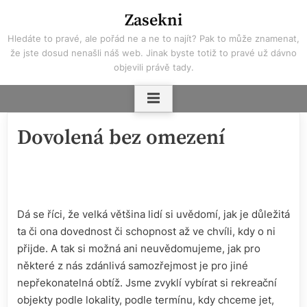
Skip
Zasekni
to
Hledáte to pravé, ale pořád ne a ne to najít? Pak to může znamenat,
content
že jste dosud nenašli náš web. Jinak byste totiž to pravé už dávno
objevili právě tady.
Dovolená bez omezení
Dá se říci, že velká většina lidí si uvědomí, jak je důležitá
ta či ona dovednost či schopnost až ve chvíli, kdy o ni
přijde. A tak si možná ani neuvědomujeme, jak pro
některé z nás zdánlivá samozřejmost je pro jiné
nepřekonatelná obtíž. Jsme zvyklí vybírat si rekreační
objekty podle lokality, podle termínu, kdy chceme jet,