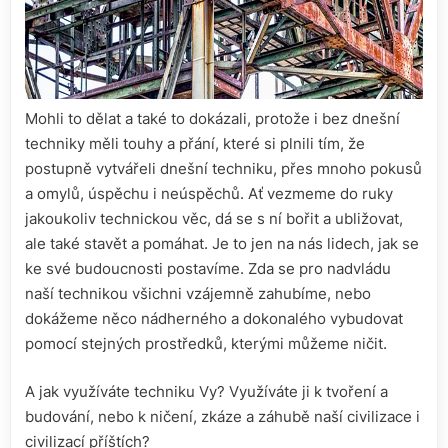
Mohli to dělat a také to dokázali, protože i bez dnešní
techniky měli touhy a přání, které si plnili tím, že
postupně vytvářeli dnešní techniku, přes mnoho pokusů
a omylů, úspěchu i neúspěchů. Ať vezmeme do ruky
jakoukoliv technickou věc, dá se s ní bořit a ubližovat,
ale také stavět a pomáhat. Je to jen na nás lidech, jak se
ke své budoucnosti postavíme. Zda se pro nadvládu
naší technikou všichni vzájemně zahubíme, nebo
dokážeme něco nádherného a dokonalého vybudovat
pomocí stejných prostředků, kterými můžeme ničit.
A jak využíváte techniku Vy? Využíváte ji k tvoření a
budování, nebo k ničení, zkáze a záhubě naší civilizace i
civilizací příštích?