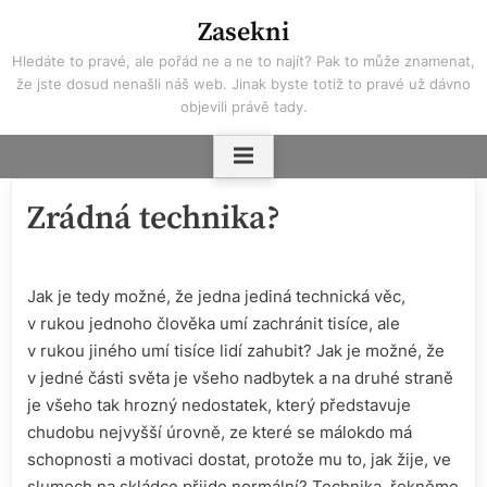
Skip
Zasekni
to
Hledáte to pravé, ale pořád ne a ne to najít? Pak to může znamenat,
content
že jste dosud nenašli náš web. Jinak byste totiž to pravé už dávno
objevili právě tady.
Zrádná technika?
Jak je tedy možné, že jedna jediná technická věc,
v rukou jednoho člověka umí zachránit tisíce, ale
v rukou jiného umí tisíce lidí zahubit? Jak je možné, že
v jedné části světa je všeho nadbytek a na druhé straně
je všeho tak hrozný nedostatek, který představuje
chudobu nejvyšší úrovně, ze které se málokdo má
schopnosti a motivaci dostat, protože mu to, jak žije, ve
slumech na skládce přijde normální? Technika, řekněme