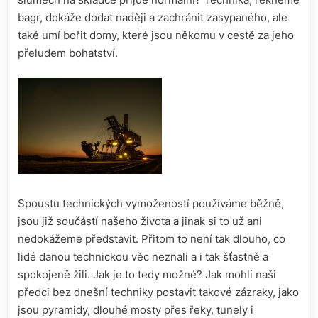
bagr, dokáže dodat naději a zachránit zasypaného, ale
také umí bořit domy, které jsou někomu v cestě za jeho
přeludem bohatství.
Spoustu technických vymožeností používáme běžně,
jsou již součástí našeho života a jinak si to už ani
nedokážeme představit. Přitom to není tak dlouho, co
lidé danou technickou věc neznali a i tak šťastně a
spokojeně žili. Jak je to tedy možné? Jak mohli naši
předci bez dnešní techniky postavit takové zázraky, jako
jsou pyramidy, dlouhé mosty přes řeky, tunely i