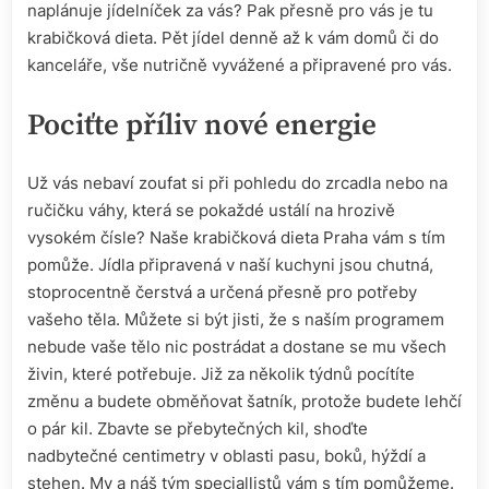
naplánuje jídelníček za vás? Pak přesně pro vás je tu
krabičková dieta. Pět jídel denně až k vám domů či do
kanceláře, vše nutričně vyvážené a připravené pro vás.
Pociťte příliv nové energie
Už vás nebaví zoufat si při pohledu do zrcadla nebo na
ručičku váhy, která se pokaždé ustálí na hrozivě
vysokém čísle? Naše
krabičková dieta Praha
vám s tím
pomůže. Jídla připravená v naší kuchyni jsou chutná,
stoprocentně čerstvá a určená přesně pro potřeby
vašeho těla. Můžete si být jisti, že s naším programem
nebude vaše tělo nic postrádat a dostane se mu všech
živin, které potřebuje. Již za několik týdnů pocítíte
změnu a budete obměňovat šatník, protože budete lehčí
o pár kil. Zbavte se přebytečných kil, shoďte
nadbytečné centimetry v oblasti pasu, boků, hýždí a
stehen. My a náš tým speciallistů vám s tím pomůžeme.