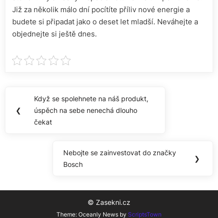
Již za několik málo dní pocítíte příliv nové energie a
budete si připadat jako o deset let mladší. Neváhejte a
objednejte si ještě dnes.
Navigace
Když se spolehnete na náš produkt,
Previous
pro
❮
úspěch na sebe nenechá dlouho
Post:
čekat
příspěvek
Nebojte se zainvestovat do značky
Next
❯
Bosch
Post:
© Zasekni.cz
Theme: Oceanly News by
ScriptsTown