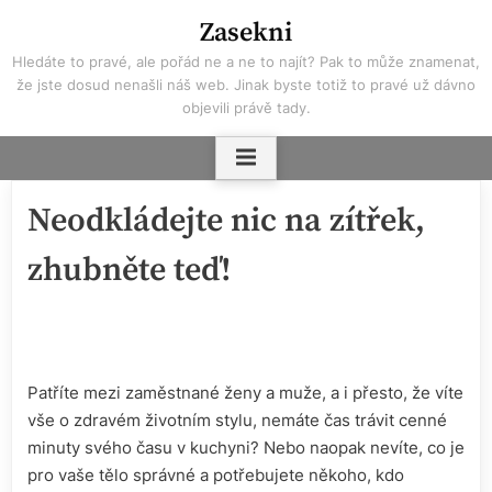
Skip
Zasekni
to
Hledáte to pravé, ale pořád ne a ne to najít? Pak to může znamenat,
content
že jste dosud nenašli náš web. Jinak byste totiž to pravé už dávno
objevili právě tady.
Neodkládejte nic na zítřek,
zhubněte teď!
Patříte mezi zaměstnané ženy a muže, a i přesto, že víte
vše o zdravém životním stylu, nemáte čas trávit cenné
minuty svého času v kuchyni? Nebo naopak nevíte, co je
pro vaše tělo správné a potřebujete někoho, kdo