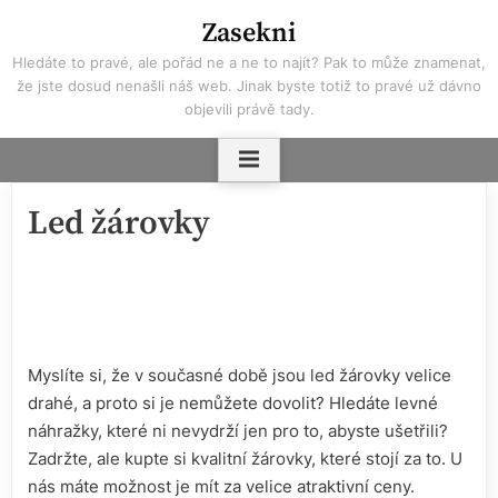
Skip
Zasekni
to
Hledáte to pravé, ale pořád ne a ne to najít? Pak to může znamenat,
content
že jste dosud nenašli náš web. Jinak byste totiž to pravé už dávno
objevili právě tady.
Led žárovky
Myslíte si, že v současné době jsou led žárovky velice
drahé, a proto si je nemůžete dovolit? Hledáte levné
náhražky, které ni nevydrží jen pro to, abyste ušetřili?
Zadržte, ale kupte si kvalitní žárovky, které stojí za to. U
nás máte možnost je mít za velice atraktivní ceny.