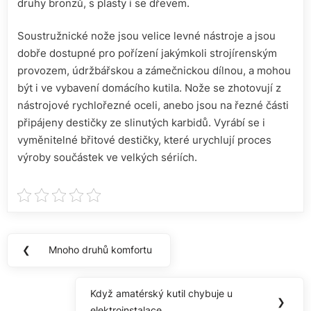
druhy bronzů, s plasty i se dřevem.
Soustružnické nože jsou velice levné nástroje a jsou
dobře dostupné pro pořízení jakýmkoli strojírenským
provozem, údržbářskou a zámečnickou dílnou, a mohou
být i ve vybavení domácího kutila. Nože se zhotovují z
nástrojové rychlořezné oceli, anebo jsou na řezné části
připájeny destičky ze slinutých karbidů. Vyrábí se i
vyměnitelné břitové destičky, které urychlují proces
výroby součástek ve velkých sériích.
Navigace
❮
Mnoho druhů komfortu
Previous
pro
Post:
příspěvek
Když amatérský kutil chybuje u
Next
❯
elektroinstalace