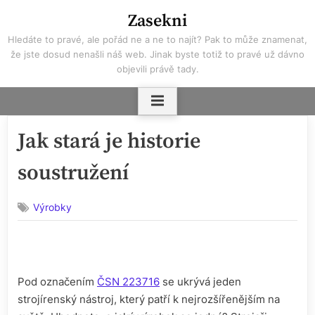
Skip
Zasekni
to
Hledáte to pravé, ale pořád ne a ne to najít? Pak to může znamenat,
content
že jste dosud nenašli náš web. Jinak byste totiž to pravé už dávno
objevili právě tady.
Jak stará je historie
soustružení
Výrobky
Pod označením
ČSN 223716
se ukrývá jeden
strojírenský nástroj, který patří k nejrozšířenějším na