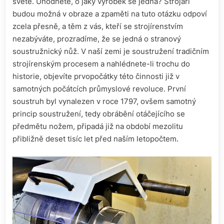
světě. Uhodnete, o jaký výrobek se jedná? Strojaři
budou možná v obraze a zpaměti na tuto otázku odpoví
zcela přesně, a těm z vás, kteří se strojírenstvím
nezabýváte, prozradíme, že se jedná o stranový
soustružnický nůž.
V naší zemi je soustružení tradičním
strojírenským procesem a nahlédnete-li trochu do
historie, objevíte prvopočátky této činnosti již v
samotných počátcích průmyslové revoluce. První
soustruh byl vynalezen v roce 1797, ovšem samotný
princip soustružení, tedy obrábění otáčejícího se
předmětu nožem, připadá již na období mezolitu
přibližně deset tisíc let před naším letopočtem.